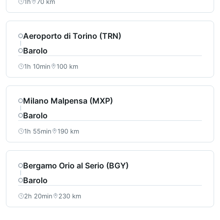
1h
70 km
Aeroporto di Torino (TRN)
Barolo
1h 10min
100 km
Milano Malpensa (MXP)
Barolo
1h 55min
190 km
Bergamo Orio al Serio (BGY)
Barolo
2h 20min
230 km