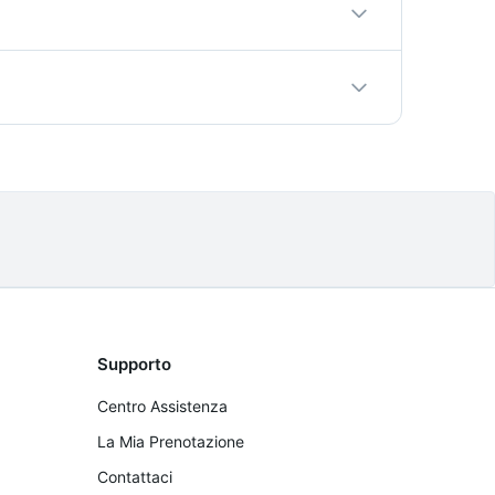
te in anticipo al momento della prenotazione
so.
ella prenotazione. Le cancellazioni più di 48
Supporto
Centro Assistenza
La Mia Prenotazione
Contattaci