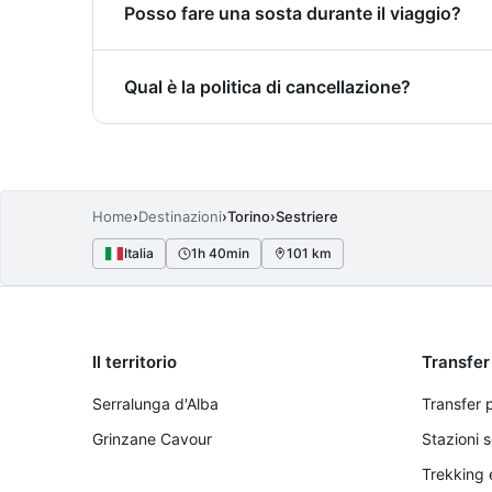
Posso fare una sosta durante il viaggio?
climatizzati e adatti al trasporto bagagli.
Sì, durante il transfer da Torino a Sestrier
Qual è la politica di cancellazione?
o contattandoci direttamente. Le soste aggi
Modifiche e cancellazioni sono accettate per
ore prima della partenza ricevono un rimb
Home
›
Destinazioni
›
Torino
›
Sestriere
Italia
1h 40min
101 km
Il territorio
Transfer
Serralunga d'Alba
Transfer 
Grinzane Cavour
Stazioni s
Trekking 