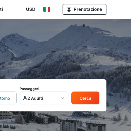
ti
USD
Prenotazione
Passeggeri
itorno
2 Adulti
Cerca