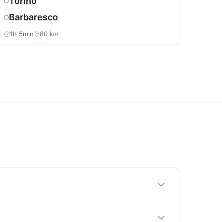
Torino
Barbaresco
1h 5min
80 km
l tuo autista sceglierà sempre il percorso più