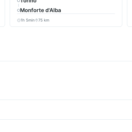
Torino
Monforte d'Alba
1h 5min
75 km
h 40min a seconda del traffico e delle condizioni stradali. I