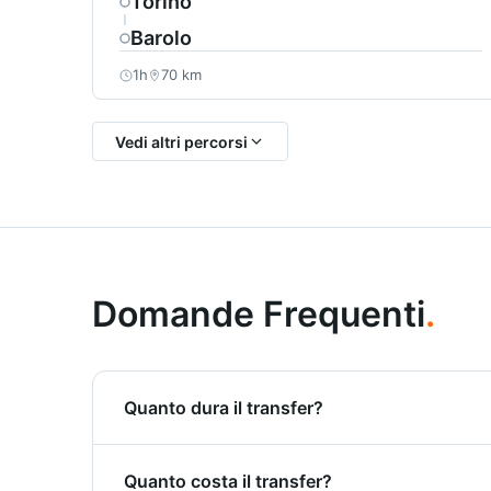
Torino
Barolo
1h
70 km
Vedi altri percorsi
Domande Frequenti
.
Quanto dura il transfer?
Il transfer da Torino a Sestriere dura circa 1
Quanto costa il transfer?
efficiente.